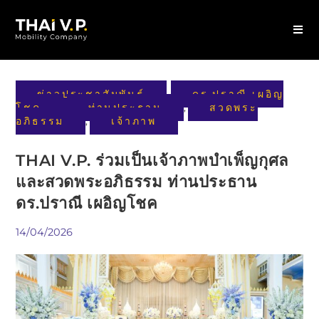
ข่าวประชาสัมพันธ์
ดร.ปราณี เผอิญ
,
โชค
ท่านประธาน
สวดพระ
,
,
อภิธรรม
เจ้าภาพ
,
THAI V.P. ร่วมเป็นเจ้าภาพบำเพ็ญกุศล
และสวดพระอภิธรรม ท่านประธาน
ดร.ปราณี เผอิญโชค
14/04/2026