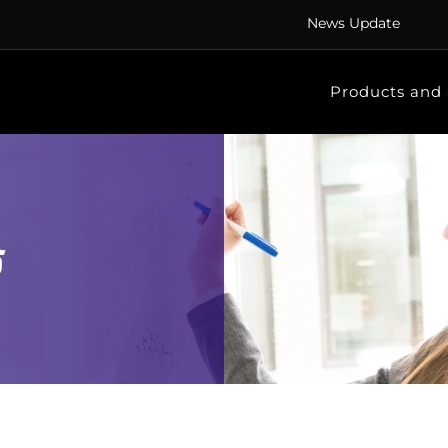
News Update
Products and 
ร