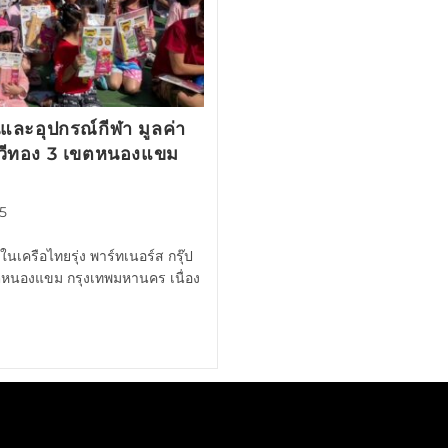
นและอุปกรณ์กีฬา มูลค่า
นทวีทอง 3 เขตหนองแขม
25
ัทในเครือไทยรุ่ง พาร์ทเนอร์ส กรุ๊ป
ขตหนองแขม กรุงเทพมหานคร เนื่อง