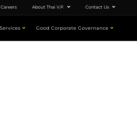
Careers
About Thai V.P.
Contact Us
Services
Good Corporate Governance