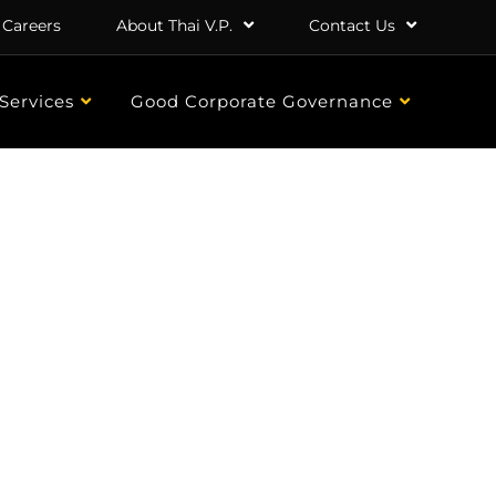
Careers
About Thai V.P.
Contact Us
Services
Good Corporate Governance