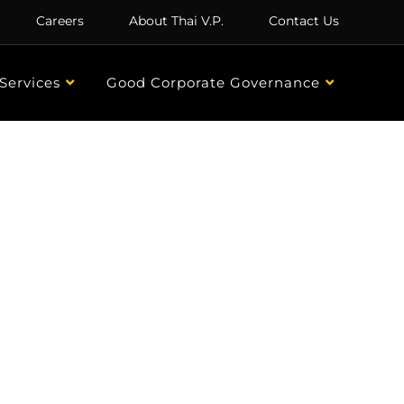
Careers
About Thai V.P.
Contact Us
Services
Good Corporate Governance