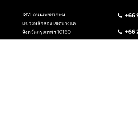
1871 ถนนเพชรเกษม
+66 
แขวงหลักสอง เขตบางแค
+66 
จังหวัดกรุงเทพฯ 10160
info
Google map >>
นโยบายคุ้มครองข้อมูลส่วนบุคคล
นโนบายเกี่ย
Copyright © 2026 Thai V.P. All right reser