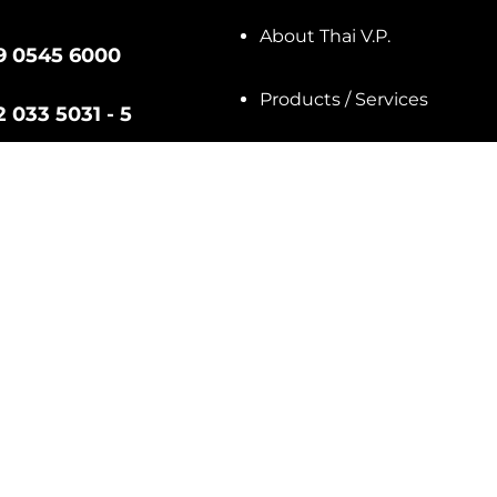
About Thai V.P.
9 0545 6000
Products / Services
2 033 5031 - 5
Good Corporate Governan
@thaivp.com
วกับคุกกี้
ติดต่อเจ้าหน้าที่คุ้มครองข้อมูลส่วนบุคคล
ved